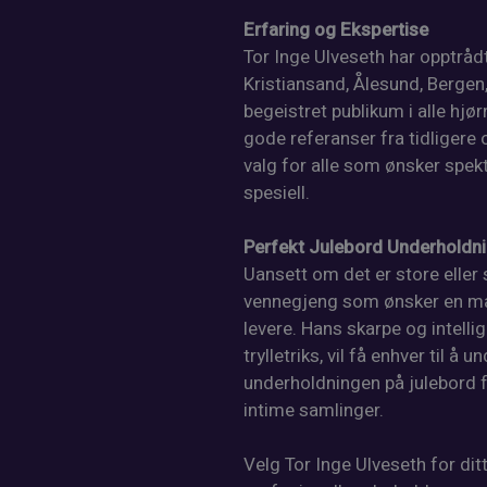
Erfaring og Ekspertise
Tor Inge Ulveseth har opptrådt
Kristiansand, Ålesund, Bergen,
begeistret publikum i alle hj
gode referanser fra tidligere o
valg for alle som ønsker spek
spesiell.
Perfekt Julebord Underholdni
Uansett om det er store eller s
vennegjeng som ønsker en mag
levere. Hans skarpe og intel
trylletriks, vil få enhver til å u
underholdningen på julebord fo
intime samlinger.
Velg Tor Inge Ulveseth for ditt