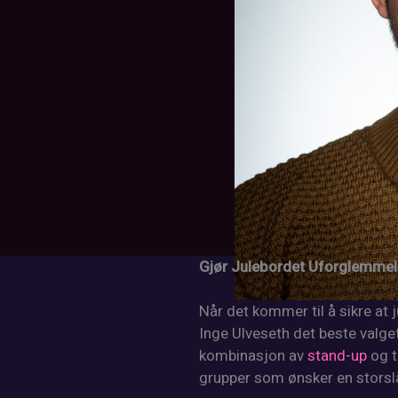
Gjør Julebordet Uforglemmel
Når det kommer til å sikre at 
Inge Ulveseth det beste valge
kombinasjon av
stand-up
og t
grupper som ønsker en storslå