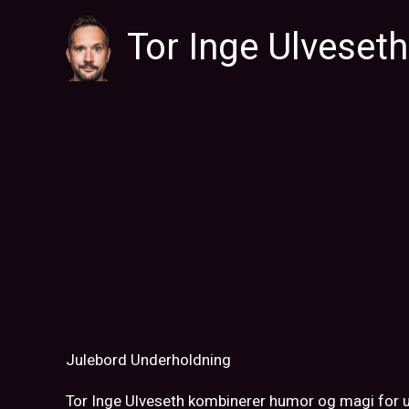
Hopp
Tor Inge Ulveseth
rett
til
innholdet
Julebord Underholdning
Tor Inge Ulveseth kombinerer humor og magi for 