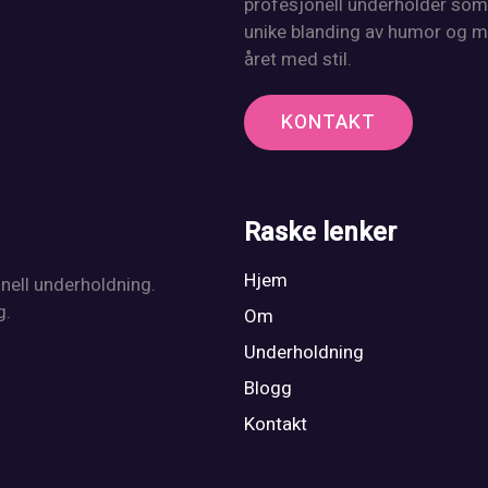
profesjonell underholder som 
unike blanding av humor og mag
året med stil.
KONTAKT
Raske lenker
Hjem
onell underholdning.
g.
Om
Underholdning
Blogg
Kontakt