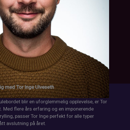
ig med Tor Inge Ulveseth
julebordet blir en uforglemmelig opplevelse, er Tor
t. Med flere års erfaring og en imponerende
rylling, passer Tor Inge perfekt for alle typer
tt avslutning på året.